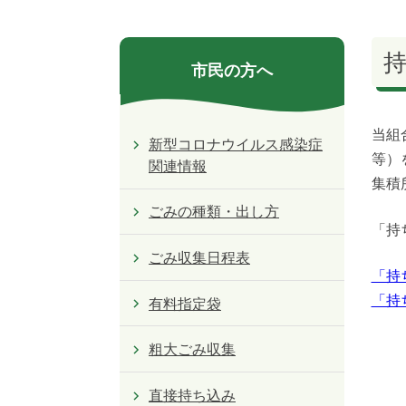
市民の方へ
当組
新型コロナウイルス感染症
等）
関連情報
集積
ごみの種類・出し方
「持
ごみ収集日程表
「持
「持
有料指定袋
粗大ごみ収集
直接持ち込み