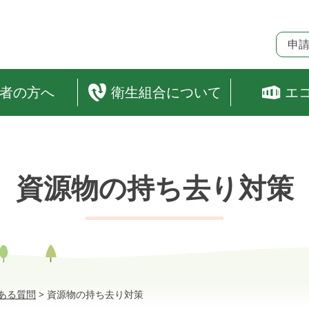
申
者の方へ
衛生組合について
エ
資源物の持ち去り対策
ある質問
>
資源物の持ち去り対策