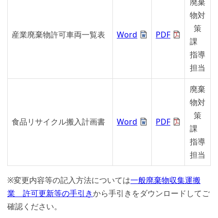
廃棄
物対
策
産業廃棄物許可車両一覧表
Word
PDF
課
指導
担当
廃棄
物対
策
食品リサイクル搬入計画書
Word
PDF
課
指導
担当
※変更内容等の記入方法については
一般廃棄物収集運搬
業 許可更新等の手引き
から手引きをダウンロードしてご
確認ください。