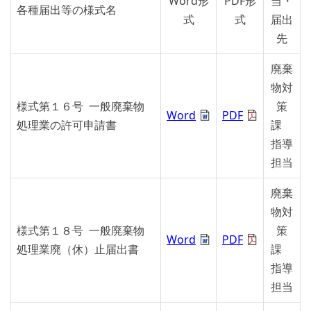
Word形
PDF形
当・
各種届出等の様式名
式
式
届出
先
廃棄
物対
様式第１６号 一般廃棄物
策
Word
PDF
処理業の許可申請書
課
指導
担当
廃棄
物対
様式第１８号 一般廃棄物
策
Word
PDF
処理業廃（休）止届出書
課
指導
担当