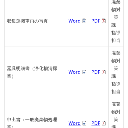
廃棄
物対
策
収集運搬車両の写真
Word
PDF
課
指導
担当
廃棄
物対
器具明細書（浄化槽清掃
策
Word
PDF
業）
課
指導
担当
廃棄
物対
申出書（一般廃棄物処理
策
Word
PDF
業）
課