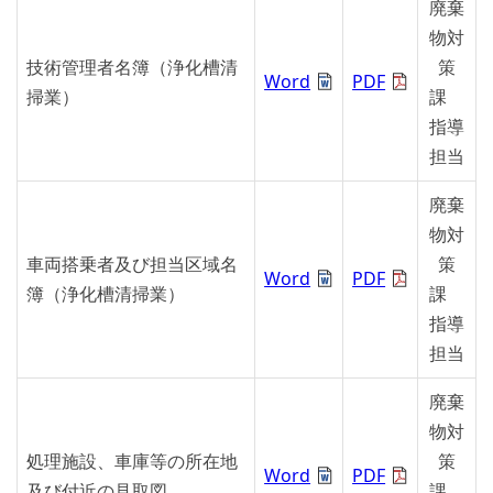
廃棄
物対
技術管理者名簿（浄化槽清
策
Word
PDF
掃業）
課
指導
担当
廃棄
物対
車両搭乗者及び担当区域名
策
Word
PDF
簿（浄化槽清掃業）
課
指導
担当
廃棄
物対
処理施設、車庫等の所在地
策
Word
PDF
及び付近の見取図
課