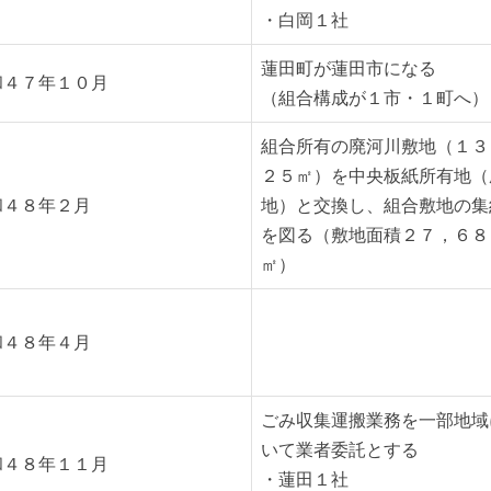
・白岡１社
蓮田町が蓮田市になる
和４７年１０月
（組合構成が１市・１町へ）
組合所有の廃河川敷地（１３
２５㎡）を中央板紙所有地（
和４８年２月
地）と交換し、組合敷地の集
を図る（敷地面積２７，６８
㎡）
和４８年４月
ごみ収集運搬業務を一部地域
いて業者委託とする
和４８年１１月
・蓮田１社