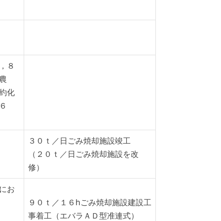
，８
農
約化
６
３０ｔ／日ごみ焼却施設竣工
（２０ｔ／日ごみ焼却施設を改
修）
にお
９０ｔ／１６hごみ焼却施設建設工
事着工（エバラＡＤ型准連式）