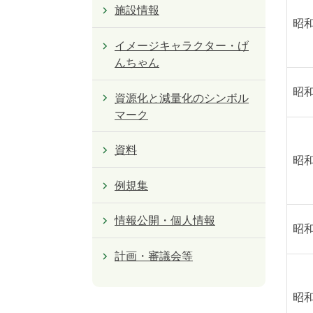
施設情報
昭
イメージキャラクター・げ
んちゃん
昭
資源化と減量化のシンボル
マーク
資料
昭
例規集
情報公開・個人情報
昭
計画・審議会等
昭