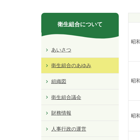
衛生組合について
昭
あいさつ
衛生組合のあゆみ
昭
組織図
衛生組合議会
財務情報
昭
人事行政の運営