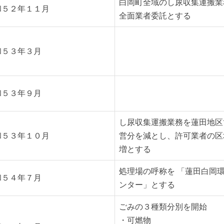
白岡町全域のし尿収集運搬業
和５２年１１月
全面業者委託とする
和５３年３月
和５３年９月
し尿収集運搬業務を蓮田地区
和５３年１０月
営分を減とし、許可業者の区
増とする
処理場の呼称を 「蓮田白岡
和５４年７月
ンター」とする
ごみの３種類分別を開始
・可燃物