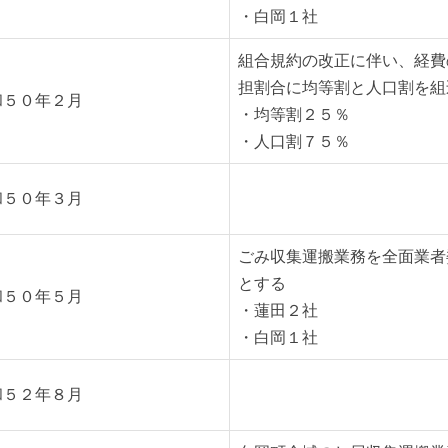
・白岡１社
組合規約の改正に伴い、経費
担割合に均等割と人口割を組
和５０年２月
・均等割２５％
・人口割７５％
和５０年３月
ごみ収集運搬業務を全面業者
とする
和５０年５月
・蓮田２社
・白岡１社
和５２年８月