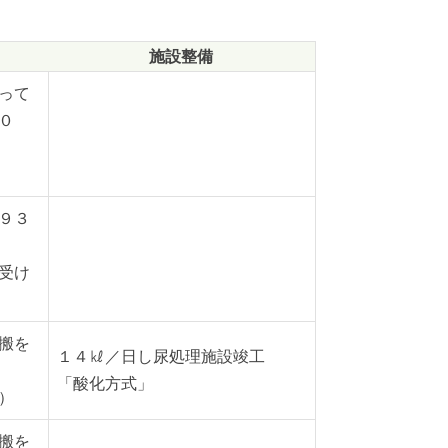
施設整備
って
０
９３
受け
搬を
１４㎘／日し尿処理施設竣工
「酸化方式」
）
搬を