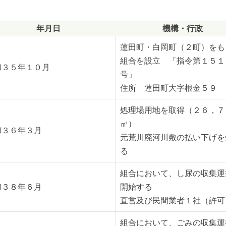
年月日
機構・行政
蓮田町・白岡町（２町）をも
組合を設立 「指令第１５１
和３５年１０月
号」
住所 蓮田町大字根金５９
処理場用地を取得（２６，７
㎡）
和３６年３月
元荒川廃河川敷の払い下げを
る
組合において、し尿の収集運
和３８年６月
開始する
直営及び民間業者１社（許可
組合において、ごみの収集運