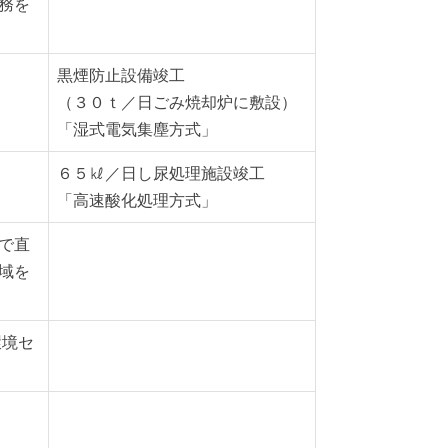
務を
黒煙防止設備竣工
（３０ｔ／日ごみ焼却炉に敷設）
「湿式電気集塵方式」
６５㎘／日し尿処理施設竣工
「高速酸化処理方式」
で直
域を
環境セ