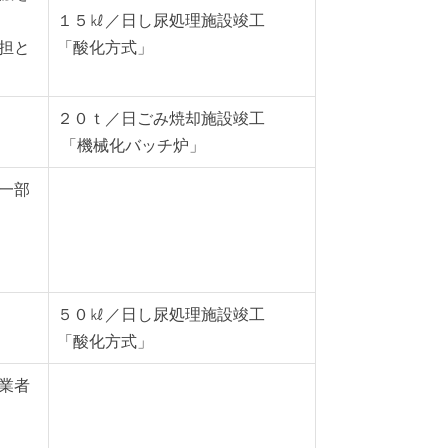
１５㎘／日し尿処理施設竣工
担と
「酸化方式」
２０ｔ／日ごみ焼却施設竣工
「機械化バッチ炉」
一部
５０㎘／日し尿処理施設竣工
「酸化方式」
業者