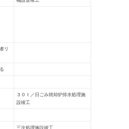
機設置竣工
者リ
る
３０ｔ／日ごみ焼却炉排水処理施
設竣工
三次処理施設竣工