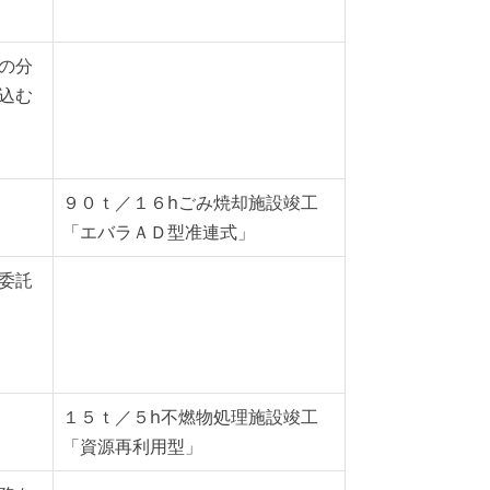
の分
込む
９０ｔ／１６hごみ焼却施設竣工
「エバラＡＤ型准連式」
委託
１５ｔ／５h不燃物処理施設竣工
「資源再利用型」