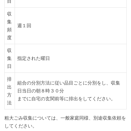
目
収
集
週１回
頻
度
収
集
指定された曜日
日
排
組合の分別方法に従い品目ごとに分別をし、収集
出
日当日の朝８時３０分
方
までに自宅の玄関前等に排出をしてください。
法
粗大ごみ収集については、一般家庭同様、別途収集依頼を
してください。