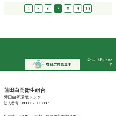
4
5
6
7
8
9
10
広告の掲載につい
て
蓮田白岡衛生組合
蓮田白岡環境センター
法人番号：8000020118087