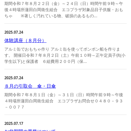
期間令和７年８月２２日（金）～２４日（日）時間午前９時～午
後４時場所蓮田白岡衛生組合 エコプラザ対象品目子供服・おも
ちゃ ※著しく汚れている物、破損のあるもの...
2025.07.24
体験講座（８月分）
アルミ缶でおもちゃ作り アルミ缶を使ってポンポン船を作りま
す。 開催日令和７年８月２日（土）午前１０時～正午定員子供(小
学生以下)と保護者 ６組費用２００円（保...
2025.07.24
８月の引取会 傘・日傘
期間令和７年８月１日（金）～３１日（日）時間午前９時～午後
４時場所蓮田白岡衛生組合 エコプラザお問合せ０４８０－９３
－００７７
2025.07.17