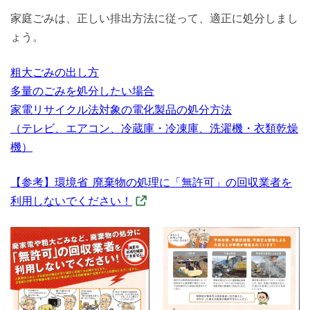
家庭ごみは、正しい排出方法に従って、適正に処分しまし
ょう。
粗大ごみの出し方
多量のごみを処分したい場合
家電リサイクル法対象の電化製品の処分方法
（テレビ、エアコン、冷蔵庫・冷凍庫、洗濯機・衣類乾燥
機）
【参考】環境省_廃棄物の処理に「無許可」の回収業者を
利用しないでください！