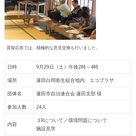
質疑応答では、積極的な意見交換も行いました。
日時
9月29日（土）午後2時～4時
場所
蓮田白岡衛生組合地内 エコプラザ
団体名
蓮田市自治連合会 蓮田支部 様
参加人数
24人
３Rについて／環境問題について
内容
施設見学