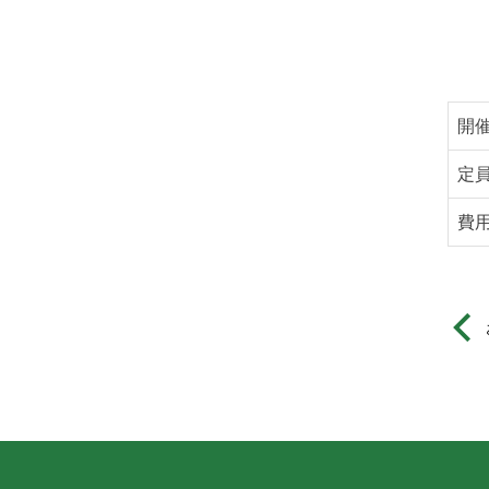
開
定
費