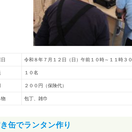
催日
令和８年７月１２日（日）午前１０時～１１時３
員
１０名
用
２００円（保険代）
ち物
包丁、雑巾
空き缶でランタン作り