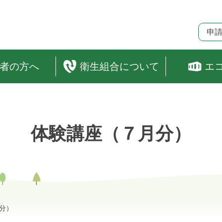
申
者の方へ
衛生組合について
エ
体験講座（７月分）
分）