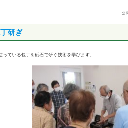
公
包丁研ぎ
使っている包丁を砥石で研ぐ技術を学びます。