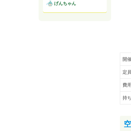
げんちゃん
開
定
費
持