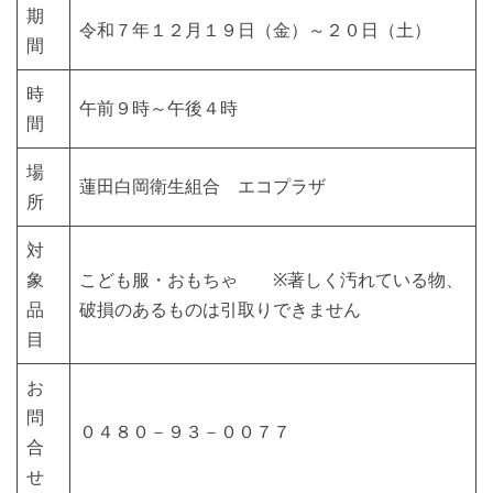
期
令和７年１２月１９日（金）～２０日（土）
間
時
午前９時～午後４時
間
場
蓮田白岡衛生組合 エコプラザ
所
対
象
こども服・おもちゃ ※著しく汚れている物、
品
破損のあるものは引取りできません
目
お
問
０４８０－９３－００７７
合
せ