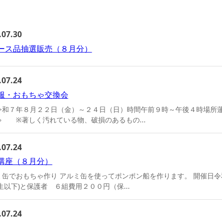
.07.30
ース品抽選販売（８月分）
.07.24
服・おもちゃ交換会
令和７年８月２２日（金）～２４日（日）時間午前９時～午後４時場所
ゃ ※著しく汚れている物、破損のあるもの...
.07.24
講座（８月分）
ミ缶でおもちゃ作り アルミ缶を使ってポンポン船を作ります。 開催日
生以下)と保護者 ６組費用２００円（保...
.07.24