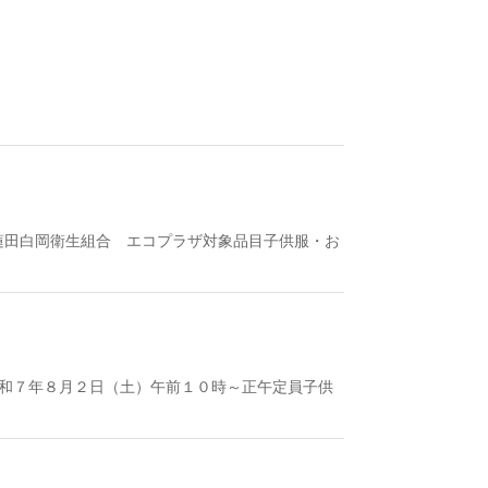
蓮田白岡衛生組合 エコプラザ対象品目子供服・お
令和７年８月２日（土）午前１０時～正午定員子供