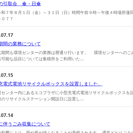
の引取会 傘・日傘
令和７年８月１日（金）～３１日（日）時間午前９時～午後４時場所蓮
００７７
.07.17
期間の業務について
期間も環境センターの業務は暦通り行います。 環境センターへのご
可能な品目については集積所をご利用いた...
.07.15
充電式電池リサイクルボックスを設置しました。
センター内にあるエコプラザに小型充電式電池リサイクルボックスを設
のリサイクルステーション開設日に設置し...
.07.14
に伴うごみ収集について
の影響により、雨や風が強くなることが予想されます。 通常どおりごみ