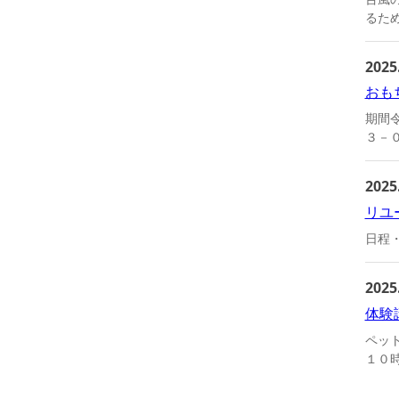
るため
2025
おも
期間
３－
2025
リユ
日程
2025
体験
ペッ
１０時