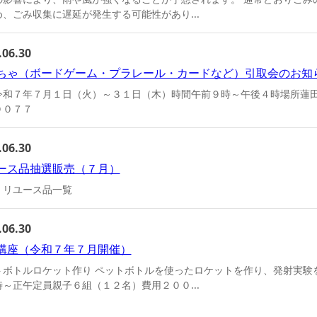
、ごみ収集に遅延が発生する可能性があり...
.06.30
ちゃ（ボードゲーム・プラレール・カードなど）引取会のお知
令和７年７月１日（火）～３１日（木）時間午前９時～午後４時場所蓮
００７７
.06.30
ース品抽選販売（７月）
・リユース品一覧
.06.30
講座（令和７年７月開催）
トボトルロケット作り ペットボトルを使ったロケットを作り、発射実験
～正午定員親子６組（１２名）費用２００...