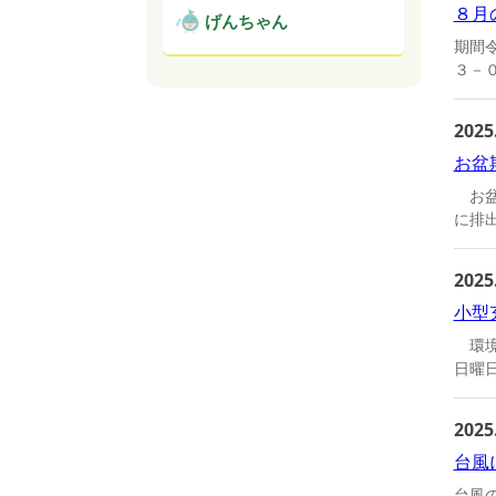
８月
げんちゃん
期間
３－
2025
お盆
お盆
に排出
2025
小型
環境
日曜日
2025
台風
台風