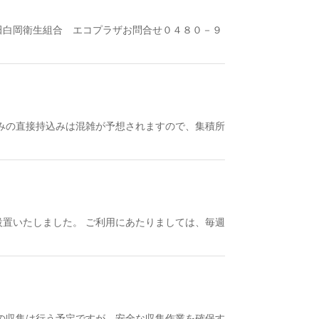
田白岡衛生組合 エコプラザお問合せ０４８０－９
みの直接持込みは混雑が予想されますので、集積所
置いたしました。 ご利用にあたりましては、毎週
の収集は行う予定ですが、安全な収集作業を確保す