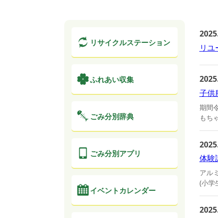
2025
リサイクル
ステーション
リユ
2025
ふれあい収集
子供
期間
ごみ分別辞典
もち
2025
ごみ分別アプリ
体験
アル
(小学
イベントカレンダー
2025